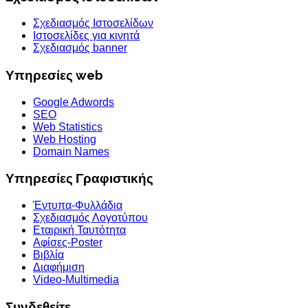
Σχεδιασμός Ιστοσελίδων
Ιστοσελίδες για κινητά
Σχεδιασμός banner
Υπηρεσίες web
Google Adwords
SEO
Web Statistics
Web Hosting
Domain Names
Υπηρεσίες Γραφιστικής
Έντυπα-Φυλλάδια
Σχεδιασμός Λογοτύπου
Εταιρική Ταυτότητα
Αφίσες-Poster
Βιβλία
Διαφήμιση
Video-Multimedia
Συνδεθείτε