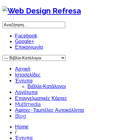
Facebook
Google+
Επικοινωνία
Αρχική
Ιστοσελίδες
Έντυπα
Βιβλία-Κατάλογοι
Λογότυπα
Επαγγελματικές Κάρτες
Multimedia
Αφίσες-Ταμπέλες Αυτοκόλλητα
Blog
Home
/
Έντυπα