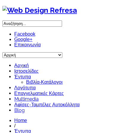
Facebook
Google+
Επικοινωνία
Αρχική
Ιστοσελίδες
Έντυπα
Βιβλία-Κατάλογοι
Λογότυπα
Επαγγελματικές Κάρτες
Multimedia
Αφίσες-Ταμπέλες Αυτοκόλλητα
Blog
Home
/
Έντυπα