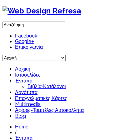
Facebook
Google+
Επικοινωνία
Αρχική
Ιστοσελίδες
Έντυπα
Βιβλία-Κατάλογοι
Λογότυπα
Επαγγελματικές Κάρτες
Multimedia
Αφίσες-Ταμπέλες Αυτοκόλλητα
Blog
Home
/
Έντυπα