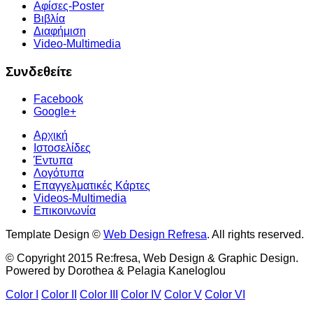
Αφίσες-Poster
Βιβλία
Διαφήμιση
Video-Multimedia
Συνδεθείτε
Facebook
Google+
Αρχική
Ιστοσελίδες
Έντυπα
Λογότυπα
Επαγγελματικές Κάρτες
Videos-Multimedia
Επικοινωνία
Template Design ©
Web Design Refresa
. All rights reserved.
© Copyright 2015 Re:fresa, Web Design & Graphic Design.
Powered by Dorothea & Pelagia Kaneloglou
Color I
Color II
Color III
Color IV
Color V
Color VI