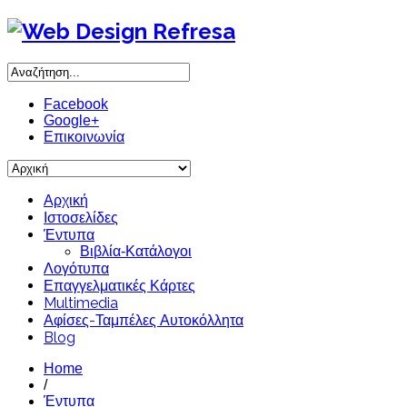
Facebook
Google+
Επικοινωνία
Αρχική
Ιστοσελίδες
Έντυπα
Βιβλία-Κατάλογοι
Λογότυπα
Επαγγελματικές Κάρτες
Multimedia
Αφίσες-Ταμπέλες Αυτοκόλλητα
Blog
Home
/
Έντυπα