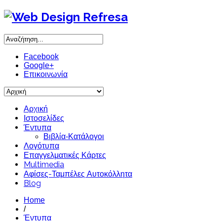
Facebook
Google+
Επικοινωνία
Αρχική
Ιστοσελίδες
Έντυπα
Βιβλία-Κατάλογοι
Λογότυπα
Επαγγελματικές Κάρτες
Multimedia
Αφίσες-Ταμπέλες Αυτοκόλλητα
Blog
Home
/
Έντυπα